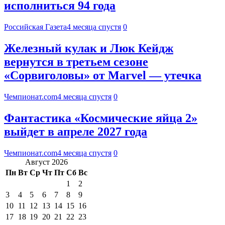
исполниться 94 года
Российская Газета
4 месяца спустя
0
Железный кулак и Люк Кейдж
вернутся в третьем сезоне
«Сорвиголовы» от Marvel — утечка
Чемпионат.com
4 месяца спустя
0
Фантастика «Космические яйца 2»
выйдет в апреле 2027 года
Чемпионат.com
4 месяца спустя
0
Август 2026
Пн
Вт
Ср
Чт
Пт
Сб
Вс
1
2
3
4
5
6
7
8
9
10
11
12
13
14
15
16
17
18
19
20
21
22
23