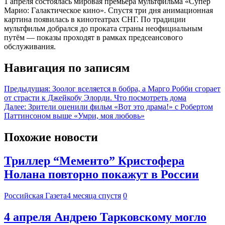
1 апреля состоялась мировая премьера мультфильма «Супер
Марио: Галактическое кино». Спустя три дня анимационная
картина появилась в кинотеатрах СНГ. По традиции
мультфильм добрался до проката страны неофициальным
путём — показы проходят в рамках предсеансового
обслуживания.
Навигация по записям
Предыдущая:
Зоолог вселяется в бобра, а Марго Робби сгорает
от страсти к Джейкобу Элорди. Что посмотреть дома
Далее:
Зрители оценили фильм «Вот это драма!» с Робертом
Паттинсоном выше «Умри, моя любовь»
Похожие новости
Триллер “Мементо” Кристофера
Нолана повторно покажут в России
Российская Газета
4 месяца спустя
0
4 апреля Андрею Тарковскому могло