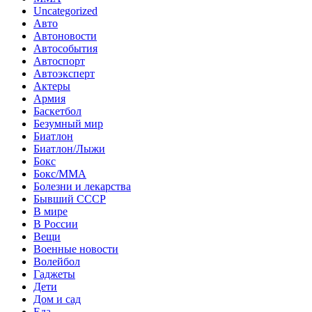
Uncategorized
Авто
Автоновости
Автособытия
Автоспорт
Автоэксперт
Актеры
Армия
Баскетбол
Безумный мир
Биатлон
Биатлон/Лыжи
Бокс
Бокс/MMA
Болезни и лекарства
Бывший СССР
В мире
В России
Вещи
Военные новости
Волейбол
Гаджеты
Дети
Дом и сад
Еда