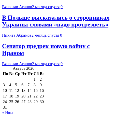
Вячеслав Агапов
2 месяца спустя
0
В Польше высказались о сторонниках
Украины словами «надо протрезветь»
Никита Абрамов
2 месяца спустя
0
Сенатор предрек новую войну с
Ираном
Вячеслав Агапов
2 месяца спустя
0
Август 2026
Пн
Вт
Ср
Чт
Пт
Сб
Вс
1
2
3
4
5
6
7
8
9
10
11
12
13
14
15
16
17
18
19
20
21
22
23
24
25
26
27
28
29
30
31
« Июл