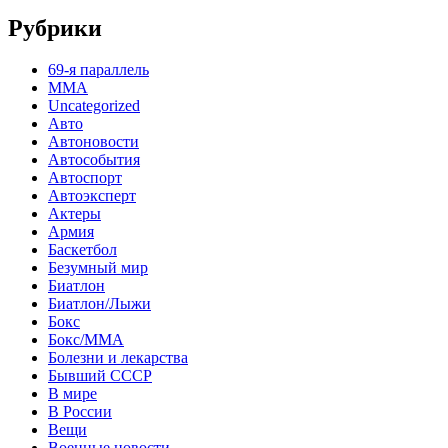
Рубрики
69-я параллель
MMA
Uncategorized
Авто
Автоновости
Автособытия
Автоспорт
Автоэксперт
Актеры
Армия
Баскетбол
Безумный мир
Биатлон
Биатлон/Лыжи
Бокс
Бокс/MMA
Болезни и лекарства
Бывший СССР
В мире
В России
Вещи
Военные новости