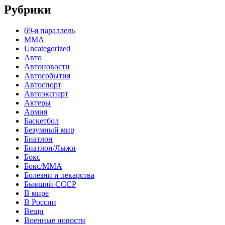
Рубрики
69-я параллель
MMA
Uncategorized
Авто
Автоновости
Автособытия
Автоспорт
Автоэксперт
Актеры
Армия
Баскетбол
Безумный мир
Биатлон
Биатлон/Лыжи
Бокс
Бокс/MMA
Болезни и лекарства
Бывший СССР
В мире
В России
Вещи
Военные новости