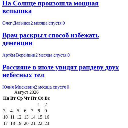
На Солнце произошла мощная
вспышка
Олег Давыдов
2 месяца спустя
0
Врач раскрыл способ избежать
деменции
Артём Верейкин
2 месяца спустя
0
Россияне в июле увидят рандеву двух
небесных тел
Юлия Мискевич
2 месяца спустя
0
Август 2026
Пн
Вт
Ср
Чт
Пт
Сб
Вс
1
2
3
4
5
6
7
8
9
10
11
12
13
14
15
16
17
18
19
20
21
22
23